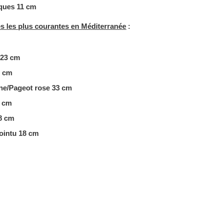
cques 11 cm
s les plus courantes en Méditerranée
:
 23 cm
3 cm
e/Pageot rose 33 cm
 cm
18 cm
ointu 18 cm