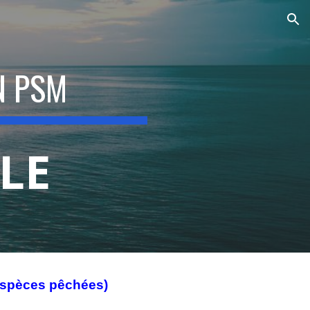
ion
N PSM
LE
espèces pêchées)