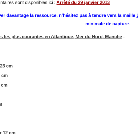
taires sont disponibles ici :
Arrêté du 29 janvier 2013
er davantage la ressource, n’hésitez pas à tendre vers la maille
minimale de capture.
es les plus courantes en Atlantique, Mer du Nord, Manche
:
 23 cm
3 cm
 cm
cm
r 12 cm