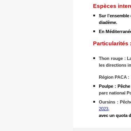
Espèces interd
Sur l’ensemble d
diadème.
En Méditerranée 
Particularités 
Thon rouge : La
les directions 
Région PACA :
Poulpe : Pêche 
parc national P
Oursins : Pêc
2023
,
avec un quota d