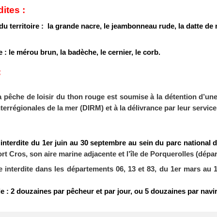
ites :
u territoire : la grande nacre, le jeambonneau rude, la datte de m
: le mérou brun, la badèche, le cernier, le corb.
:
 pêche de loisir du thon rouge est soumise à la détention d’une
interrégionales de la mer (DIRM) et à la délivrance par leur serv
interdite du 1er juin au 30 septembre au sein du parc national
ort Cros, son aire marine adjacente et l’île de Porquerolles (dépa
he
interdite
dans les départements 06, 13 et 83, du 1
er mars au 
e : 2 douzaines par pêcheur et par jour, ou 5 douzaines par nav