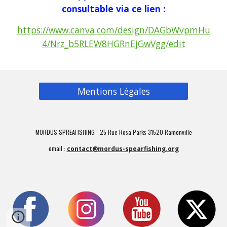
consultable via ce lien :
https://www.canva.com/design/DAGbWvpmHu
4/Nrz_b5RLEW8HGRnEjGwVgg/edit
Mentions Légales
MORDUS SPREAFISHING - 25 Rue Rosa Parks 31520 Ramonville
e
mail :
contact@mordus-spearfishing.org