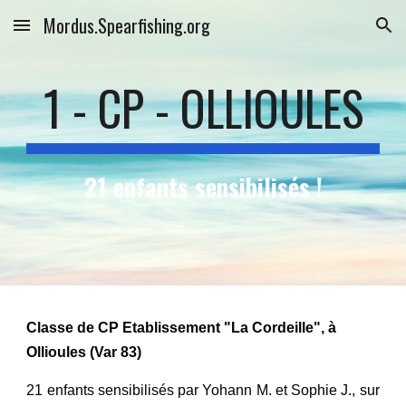
Mordus.Spearfishing.org
Skip to main content
Skip to navigation
1 - CP - OLLIOULES
21 enfants sensibilisés !
Classe de CP Etablissement "La Cordeille", à
Ollioules (Var 83)
21 enfants sensibilisés par Yohann M. et Sophie J., sur